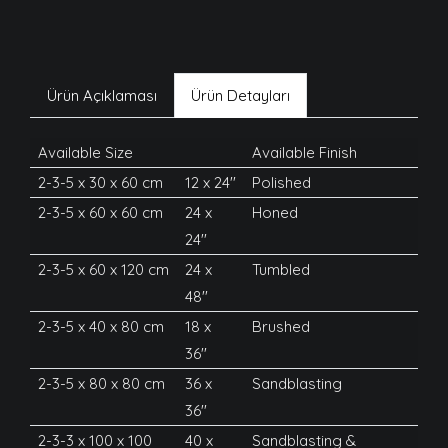
Ürün Açıklaması
Ürün Detayları
Available Size
Available Finish
2-3-5 x 30 x 60 cm
12 x 24''
Polished
2-3-5 x 60 x 60 cm
24 x
Honed
24''
2-3-5 x 60 x 120 cm
24 x
Tumbled
48''
2-3-5 x 40 x 80 cm
18 x
Brushed
36''
2-3-5 x 80 x 80 cm
36 x
Sandblasting
36''
2-3-3 x 100 x 100
40 x
Sandblasting &