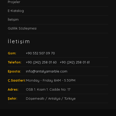
Projeler
E-Katalog
İletişim
Gizlilik Sözleşmesi
İletişim
Gsm:
+90 532 507 09 70
Telefon:
+90 (242) 258 01 60
+90 (242) 258 01 61
Eposta:
info@antalyamarble.com
Ç.Saatleri:
Monday - Friday 8AM - 5:30PM
Adres:
OSB 1. Kısım 1. Cadde No: 17
Şehir:
Döşemealtı / Antalya / Türkiye